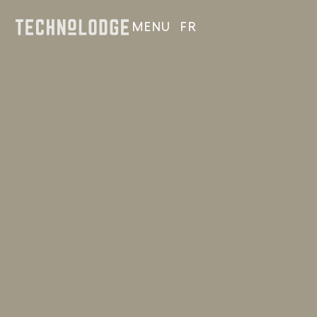
EN
Crédit Photo: Mike Hitelman
MENU
FR